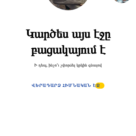
Կարծես այս էջը
բացակայում է
Ի դեպ, ինչո՞ւ չփորձել կրկին գնալով
ՎԵՐԱԴԱՐՁ ՀԻՄՆԱԿԱՆ ԷՋ