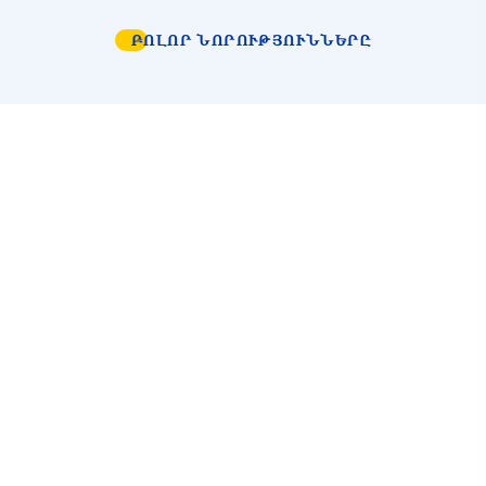
ԲՈԼՈՐ ՆՈՐՈՒԹՅՈՒՆՆԵՐԸ