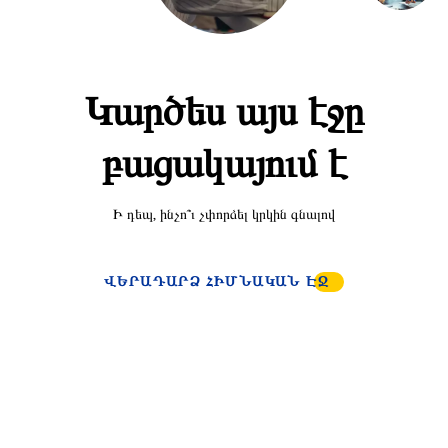
Կարծես այս էջը
բացակայում է
Ի դեպ, ինչո՞ւ չփորձել կրկին գնալով
ՎԵՐԱԴԱՐՁ ՀԻՄՆԱԿԱՆ ԷՋ