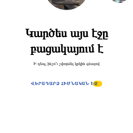
Կարծես այս էջը
բացակայում է
Ի դեպ, ինչո՞ւ չփորձել կրկին գնալով
ՎԵՐԱԴԱՐՁ ՀԻՄՆԱԿԱՆ ԷՋ