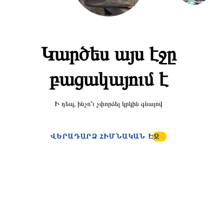
Կարծես այս էջը
բացակայում է
Ի դեպ, ինչո՞ւ չփորձել կրկին գնալով
ՎԵՐԱԴԱՐՁ ՀԻՄՆԱԿԱՆ ԷՋ