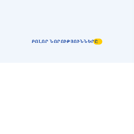
ԲՈԼՈՐ ՆՈՐՈՒԹՅՈՒՆՆԵՐԸ