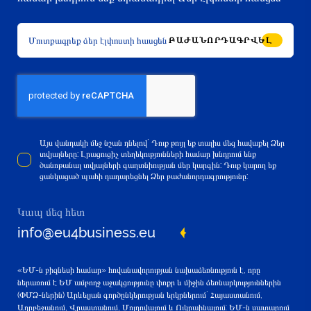
ԲԱԺԱՆՈՐԴԱԳՐՎԵԼ
Այս վանդակի մեջ նշան դնելով` Դուք թույլ եք տալիս մեզ հավաքել Ձեր
տվյալները: Լրացուցիչ տեղեկությունների համար խնդրում ենք
ծանոթանալ տվյալների գաղտնիության մեր կարգին: Դուք կարող եք
ցանկացած պահի դադարեցնել Ձեր բաժանորդագրությունը:
Կապ մեզ հետ
info@eu4business.eu
«ԵՄ-ն բիզնեսի համար» հովանավորության նախաձեռնություն է, որը
ներառում է ԵՄ ամբողջ աջակցությունը փոքր և միջին ձեռնարկություններին
(ՓՄՁ-ներին) Արևելյան գործընկերության երկրներում` Հայաստանում,
Ադրբեջանում, Վրաստանում, Մոլդովայում և Ուկրաինայում: ԵՄ-ն սատարում