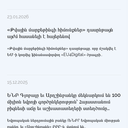
ԵՏԳ և Հայաստանի մասնավոր ընկերություններին ներկայացնել
ներդրումային ծրագրեր։
23.01.2026
«Թվային մարքեթինգի հիմունքներ» դասընթացն
այժմ հասանելի է հայերենով
«Թվային մարքեթինգի հիմունքներ» դասընթացը, որը մշակվել է
ԵՄ-ի կողմից ֆինանսավորվող «EU4Digital» ծրագրի
շրջանակներում՝ EU4Digital ակադեմիայի միջոցով, այժմ
թարգմանվել է հայերեն, ադրբեջաներեն, ռումիներեն եւ
ուկրաիներեն լեզուներով։
15.12.2025
ԵՆԲ Գլոբալը եւ Արդշինբանկը մեկնարկում են 100
միլիոն եվրոյի գործընկերություն՝ Հայաստանում
բիզնեսի աճը եւ աշխատատեղերի ստեղծումը
խթանելու համար
Եվրոպական ներդրումային բանկը (ԵՆԲ)՝ Եվրոպական միության
բանկը, եւ «Արդշինբանկ» ԲԲԸ-ն, մտնում են