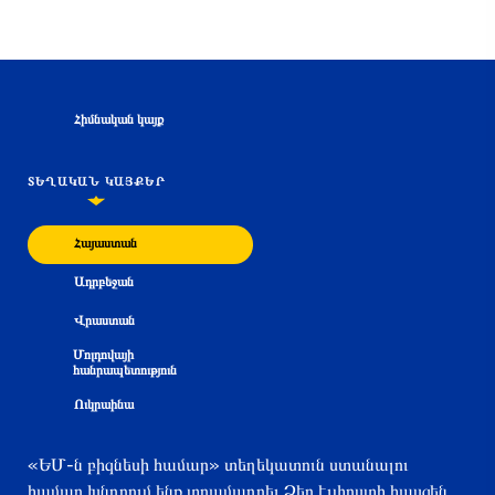
Հիմնական կայք
ՏԵՂԱԿԱՆ ԿԱՅՔԵՐ
Հայաստան
Ադրբեջան
Վրաստան
Մոլդովայի
հանրապետություն
Ուկրաինա
«ԵՄ-ն բիզնեսի համար» տեղեկատուն ստանալու
համար խնդրում ենք տրամադրել Ձեր էլփոստի հասցեն