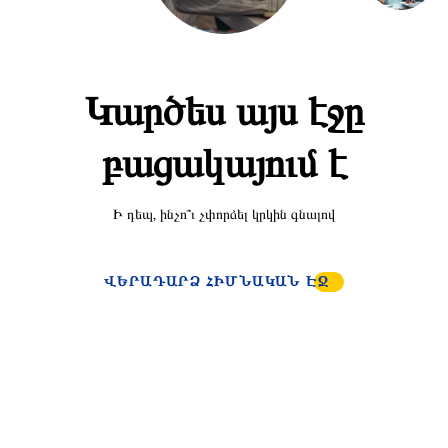
Կարծես այս էջը
բացակայում է
Ի դեպ, ինչո՞ւ չփորձել կրկին գնալով
ՎԵՐԱԴԱՐՁ ՀԻՄՆԱԿԱՆ ԷՋ