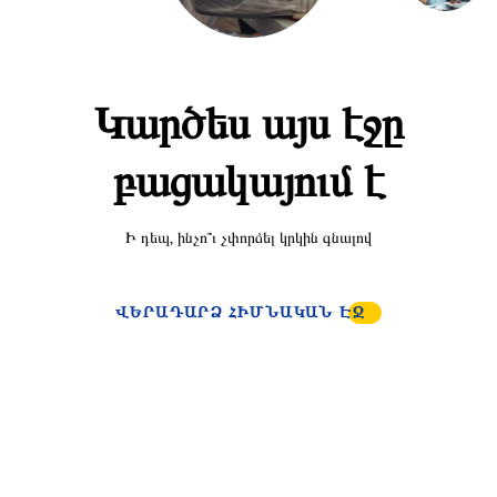
Կարծես այս էջը
բացակայում է
Ի դեպ, ինչո՞ւ չփորձել կրկին գնալով
ՎԵՐԱԴԱՐՁ ՀԻՄՆԱԿԱՆ ԷՋ