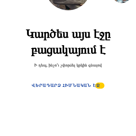
Կարծես այս էջը
բացակայում է
Ի դեպ, ինչո՞ւ չփորձել կրկին գնալով
ՎԵՐԱԴԱՐՁ ՀԻՄՆԱԿԱՆ ԷՋ