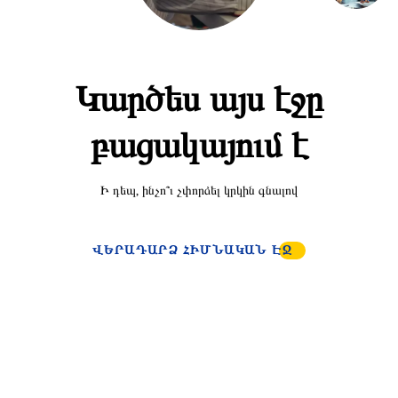
Կարծես այս էջը
բացակայում է
Ի դեպ, ինչո՞ւ չփորձել կրկին գնալով
ՎԵՐԱԴԱՐՁ ՀԻՄՆԱԿԱՆ ԷՋ