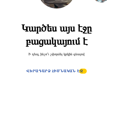
Կարծես այս էջը
բացակայում է
Ի դեպ, ինչո՞ւ չփորձել կրկին գնալով
ՎԵՐԱԴԱՐՁ ՀԻՄՆԱԿԱՆ ԷՋ