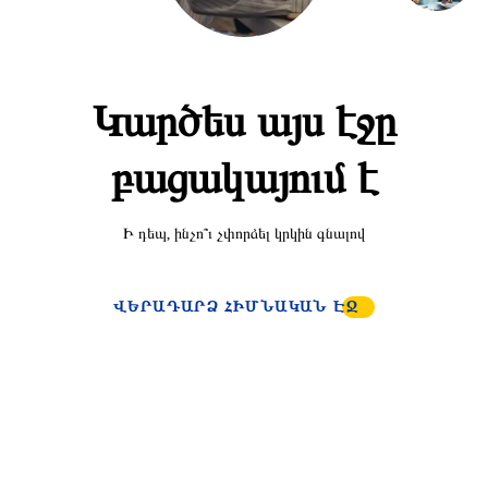
Կարծես այս էջը
բացակայում է
Ի դեպ, ինչո՞ւ չփորձել կրկին գնալով
ՎԵՐԱԴԱՐՁ ՀԻՄՆԱԿԱՆ ԷՋ