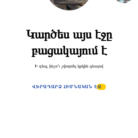
Կարծես այս էջը
բացակայում է
Ի դեպ, ինչո՞ւ չփորձել կրկին գնալով
ՎԵՐԱԴԱՐՁ ՀԻՄՆԱԿԱՆ ԷՋ