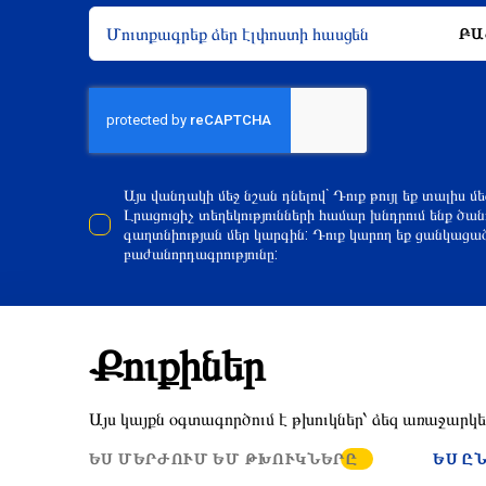
ԲԱ
Այս վանդակի մեջ նշան դնելով` Դուք թույլ եք տալիս մ
Լրացուցիչ տեղեկությունների համար խնդրում ենք ծա
գաղտնիության մեր կարգին: Դուք կարող եք ցանկացա
բաժանորդագրությունը:
Կապ մեզ հետ
info@eu4business.eu
Քուքիներ
Այս կայքն օգտագործում է թխուկներ՝ ձեզ առաջարկե
© 2016-2024 EU4Business
ԵՍ ՄԵՐԺՈՒՄ ԵՄ ԹԽՈՒԿՆԵՐԸ
ԵՍ Ը