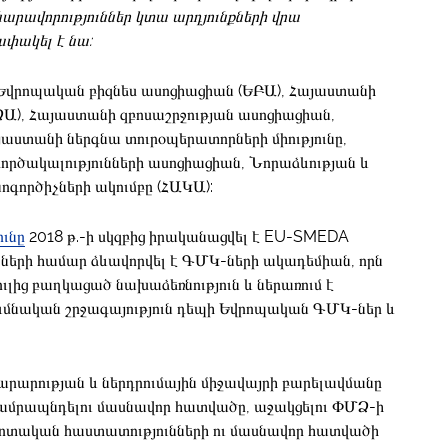
 հնարավորություններ կտա արդյունքների վրա
ափակել է նա:
՝ Եվրոպական բիզնես ասոցիացիան (ԵԲԱ), Հայաստանի
ՁԱ), Հայաստանի զբոսաշրջության ասոցիացիան,
տանի ներգնա տուրօպերատորների միությունը,
րծակալությունների ասոցիացիան, Նորաձևության և
գործիչների ակումբը (ՀԱԿԱ):
ունը
2018 թ.-ի սկզբից իրականացվել է EU-SMEDA
-ների համար ձևավորվել է ԳՄԿ-ների ակադեմիան, որն
ուլից բաղկացած նախաձեռնություն և ներառում է
ւմնական շրջագայություն դեպի Եվրոպական ԳՄԿ-ներ և
արարության և ներդրումային միջավայրի բարելավմանը
ամրապնդելու մասնավոր հատվածը, աջակցելու ՓՄՁ-ի
ոտական հաստատությունների ու մասնավոր հատվածի