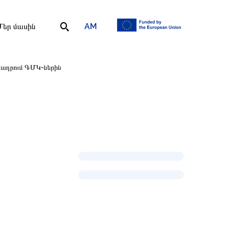
AM
Մեր մասին
մադրում ԳՄԿ-ներին