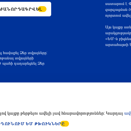
սատարում է Փ
ԺԱՆՈՐԴԱԳՐՎԵԼ
զարգացման ծա
ոլորտում ավե
Այս կայքը ստ
աջակցությամ
«ԵՄ-ն բիզնես
արտահայտի Ե
եզ հավաքել Ձեր տվյալները:
նոթանալ տվյալների
ծ պահի դադարեցնել Ձեր
լով կայքը թերթելու ավելի լավ հնարավորություններ: Կարդալ
ավ
ՆԴՈՒՆՈՒՄ ԵՄ ԹԽՈՒԿՆԵՐԸ