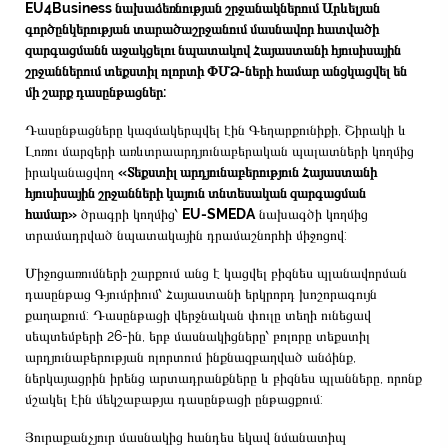
EU4Business նախաձեռնության շրջանակներում Արևելյան
գործընկերության տարածաշրջանում մասնավոր հատվածի
զարգացմանն աջակցելու նպատակով Հայաստանի հյուսիսային
շրջաններում տեքստիլ ոլորտի ՓՄՁ-ների համար անցկացվել են
մի շարք դասընթացներ:
Դասընթացները կազմակերպվել էին Գեղարքունիքի, Շիրակի և
Լոռու մարզերի առևտրաարդյունաբերական պալատների կողմից
իրականացվող
«Տեքստիլ արդյունաբերություն Հայաստանի
հյուսիսային շրջանների կայուն տնտեսական զարգացման
համար»
ծրագրի կողմից՝
EU-SMEDA
նախագծի կողմից
տրամադրված նպատակային դրամաշնորհի միջոցով:
Միջոցառումների շարքում անց է կացվել բիզնես պլանավորման
դասընթաց Գյումրիում՝ Հայաստանի երկրորդ խոշորագույն
քաղաքում: Դասընթացի վերջնական փուլը տեղի ունեցավ
սեպտեմբերի 26-ին, երբ մասնակիցները՝ բոլորը տեքստիլ
արդյունաբերության ոլորտում ինքնազբաղված անձինք,
ներկայացրին իրենց արտադրանքները և բիզնես պլանները, որոնք
մշակել էին մեկշաբաթյա դասընթացի ընթացքում:
Յուրաքանչյուր մասնակից հանդես եկավ նմանատիպ