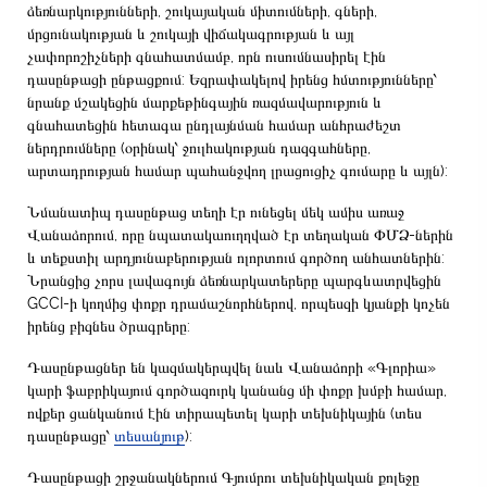
ձեռնարկությունների, շուկայական միտումների, գների,
մրցունակության և շուկայի վիճակագրության և այլ
չափորոշիչների գնահատմամբ, որն ուսումնասիրել էին
դասընթացի ընթացքում: Եզրափակելով իրենց հմտությունները՝
նրանք մշակեցին մարքեթինգային ռազմավարություն և
գնահատեցին հետագա ընդլայնման համար անհրաժեշտ
ներդրումները (օրինակ՝ ջուլհակության դազգահները,
արտադրության համար պահանջվող լրացուցիչ գումարը և այլն):
Նմանատիպ դասընթաց տեղի էր ունեցել մեկ ամիս առաջ
Վանաձորում, որը նպատակաուղղված էր տեղական ՓՄՁ-ներին
և տեքստիլ արդյունաբերության ոլորտում գործող անհատներին:
Նրանցից չորս լավագույն ձեռնարկատերերը պարգևատրվեցին
GCCI-ի կողմից փոքր դրամաշնորհներով, որպեսզի կյանքի կոչեն
իրենց բիզնես ծրագրերը:
Դասընթացներ են կազմակերպվել նաև Վանաձորի «Գլորիա»
կարի ֆաբրիկայում գործազուրկ կանանց մի փոքր խմբի համար,
ովքեր ցանկանում էին տիրապետել կարի տեխնիկային (տես
դասընթացը՝
տեսանյութ
):
Դասընթացի շրջանակներում Գյումրու տեխնիկական քոլեջը