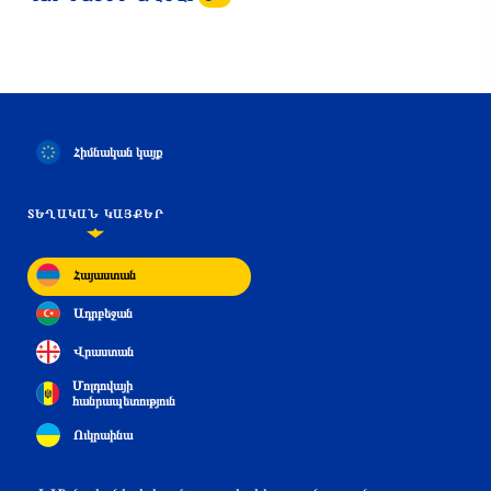
Հիմնական կայք
ՏԵՂԱԿԱՆ ԿԱՅՔԵՐ
Հայաստան
Ադրբեջան
Վրաստան
Մոլդովայի
հանրապետություն
Ուկրաինա