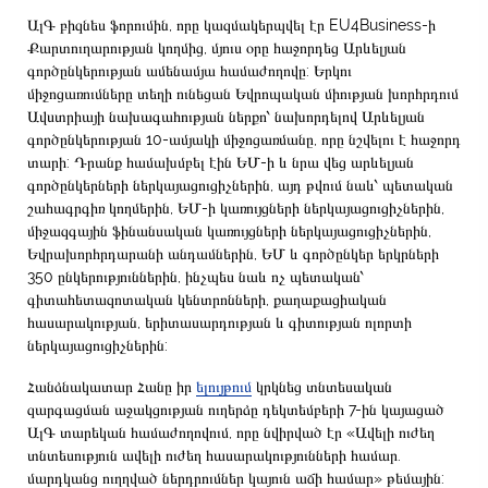
ԱլԳ բիզնես ֆորումին, որը կազմակերպվել էր EU4Business-ի
Քարտուղարության կողմից, մյուս օրը հաջորդեց Արևելյան
գործընկերության ամենամյա համաժողովը: Երկու
միջոցառումները տեղի ունեցան Եվրոպական միության խորհրդում
Ավստրիայի նախագահության ներքո՝ նախորդելով Արևելյան
գործընկերության 10-ամյակի միջոցառմանը, որը նշվելու է հաջորդ
տարի: Դրանք համախմբել էին ԵՄ-ի և նրա վեց արևելյան
գործընկերների ներկայացուցիչներին, այդ թվում նաև՝ պետական
շահագրգիռ կողմերին, ԵՄ-ի կառույցների ներկայացուցիչներին,
միջազգային ֆինանսական կառույցների ներկայացուցիչներին,
Եվրախորհրդարանի անդամներին, ԵՄ և գործընկեր երկրների
350 ընկերություններին, ինչպես նաև ոչ պետական՝
գիտահետազոտական կենտրոնների, քաղաքացիական
հասարակության, երիտասարդության և գիտության ոլորտի
ներկայացուցիչներին:
Հանձնակատար Հանը իր
ելույթում
կրկնեց տնտեսական
զարգացման աջակցության ուղերձը դեկտեմբերի 7-ին կայացած
ԱլԳ տարեկան համաժողովում, որը նվիրված էր «Ավելի ուժեղ
տնտեսություն ավելի ուժեղ հասարակությունների համար.
մարդկանց ուղղված ներդրումներ կայուն աճի համար» թեմային: