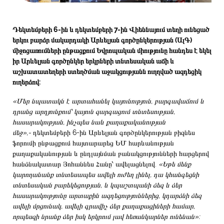
Դեկտեմբերի 6-ին և դեկտեմբերի 7-ին Վիեննայում տեղի ունեցած
երկու բարձր մակարդակի Արևելյան գործընկերության (ԱլԳ)
միջոցառումների ընթացքում Եվրոպական միությունը հանդես է եկել
իր Արևելյան գործընկեր երկրների տնտեսական աճի և
աշխատատեղերի ստեղծման աջակցությանն ուղղված ազդեցիկ
ուղերձով:
«Մեր նպատակն է արտահանել կայունություն, բարգավաճում և
դրանց արդյունքում՝ կայուն զարգացում տնտեսության,
հասարակության, ինչպես նաև քաղաքականության
մեջ»,-
դեկտեմբերի 6-ին Արևելյան գործընկերության բիզնես
ֆորումի ընթացքում հայտարարեց ԵՄ հարևանության
քաղաքականության և ընդլայնման բանակցությունների հարցերով
հանձնակատար Յոհաննես Հանը՝ ավելացնելով.
«Եթե մենք
կարողանանք տնտեսապես ավելի ուժեղ լինել, դա կհանգեցնի
տնտեսական բարեկեցության, և կպաշտպանի ձեզ և ձեր
հասարակությունը արտաքին ազդեցություններից, կդարձնի ձեզ
ավելի մրցունակ, ավելի գրավիչ ձեր քաղաքացիների համար,
որպեսզի նրանք ձեր իսկ երկրում լավ հեռանկարներ ունենան»: