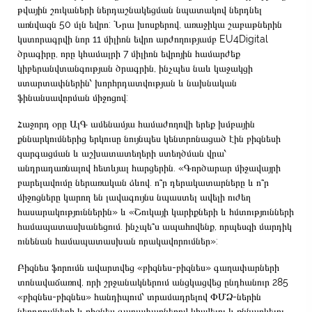
թվային շուկաների ներդաշնակեցման նպատակով ներդնել
առնվազն 50 մլն եվրո: Նրա խոսքերով, առաջիկա շաբաթներին
կստորագրվի նոր 11 միլիոն եվրո արժողությամբ EU4Digital
ծրագիրը, որը կհամալրի 7 միլիոն եվրոյին համարժեք
կիբերանվտանգության ծրագրին, ինչպես նաև կաջակցի
ստարտափներին՝ խորհրդատվության և նախնական
ֆինանսավորման միջոցով:
Հաջորդ օրը ԱլԳ ամենամյա համաժողովի երեք խմբային
քննարկումներից երկուսը նույնպես կենտրոնացած էին բիզնեսի
զարգացման և աշխատատեղերի ստեղծման վրա՝
անդրադառնալով հետևյալ հարցերին. «Գործարար միջավայրի
բարելավումը ներառական ձևով. ո՞ր դերակատարները և ո՞ր
միջոցները կարող են լավագույնս նպաստել ավելի ուժեղ
հասարակություններին» և «Շուկայի կարիքների և հմտությունների
համապատասխանեցում. ինչպե՞ս ապահովենք, որպեսզի մարդիկ
ունենան համապատասխան որակավորումներ»:
Բիզնես ֆորումն ավարտվեց «բիզնես-բիզնես» գաղափարների
տոնավաճառով, որի շրջանակներում անցկացվեց ընդհանուր 285
«բիզնես-բիզնես» հանդիպում՝ տրամադրելով ՓՄՁ-ներին
ներդրումների և բիզնես գաղափարներով կիսվելու և քննարկելու