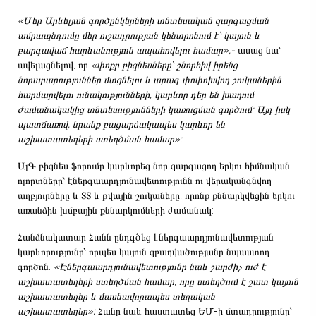
«Մեր Արևելյան գործընկերների տնտեսական զարգացման
ամրապնդումը մեր ուշադրության կենտրոնում է՝ կայուն և
բարգավաճ հարևանություն ապահովելու համար»,-
ասաց նա՝
ավելացնելով, որ
«փոքր բիզնեսները՝ շնորհիվ իրենց
նորարարություններ մտցնելու և արագ փոփոխվող շուկաներին
հարմարվելու ունակությունների, կարևոր դեր են խաղում
ժամանակակից տնտեսությունների կառուցման գործում: Այդ իսկ
պատճառով, նրանք բացարձակապես կարևոր են
աշխատատեղերի ստեղծման համար»:
ԱլԳ բիզնես ֆորումը կարևորեց նոր զարգացող երկու հիմնական
ոլորտները՝ էներգաարդյունավետությունն ու վերականգնվող
աղբյուրները և ՏՏ և թվային շուկաները, որոնք քննարկվեցին երկու
առանձին խմբային քննարկումների ժամանակ:
Հանձնակատար Հանն ընդգծեց էներգաարդյունավետության
կարևորությունը՝ որպես կայուն զբաղվածությանը նպաստող
գործոն.
«Էներգաարդյունավետությունը նաև շարժիչ ուժ է
աշխատատեղերի ստեղծման համար, որը ստեղծում է շատ կայուն
աշխատատեղեր և մասնավորապես տեղական
աշխատատեղեր»:
Հանը նաև հաստատեց ԵՄ-ի մտադրությունը՝