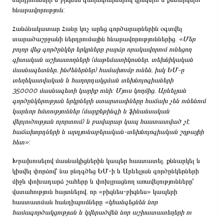
հնարավորություն:
Հանձնակատար Հանը կոչ արեց գործարարներին օգտվել
տարածաշրջանի ներդրումային հնարավորություններից.
«Մեր
բոլոր վեց գործընկեր երկրները բարձր որակավորում ունեցող
գիտական աշխատողների (մաթեմատիկոսներ, տեխնիկական
մասնագետներ, ինժեներներ) համախումբ ունեն, իսկ ԵՄ-ը
տեղեկատվական և հաղորդակցման տեխնոլոգիաների
350000 մասնագետի կարիք ունի: Մյուս կողմից, Արևելյան
գործընկերության երկրների ստարտափները հաճախ չեն ունենում
կարևոր հմտություններ (մարքեթինգի և ֆինանսական
վերլուծության ոլորտում) և բավարար կապ հաստատված չէ
հաճախորդների և արդյունաբերական-տեխնոլոգիական շղթայիի
հետ»:
Խրախուսելով մասնակիցներին կապեր հաստատել, քննարկել և
կիսվել փորձով՝ նա ընդգծեց ԵՄ-ի և Արևելյան գործընկերների
միջև փոխադարձ շահերը և փոխլրացնող առավելությունները՝
վստահություն հայտնելով, որ «բիզնես-բիզնես» կապերի
հաստատման հանդիպումները
«կհանգեցնեն նոր
համագործակցության և կվերածվեն նոր աշխատատեղերի ու