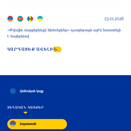
23.01.2026
«Թվային մարքեթինգի հիմունքներ» դասընթացն այժմ հասանելի
է հայերենով
ԿԱՐԴԱՑԵՔ ԱՎԵԼԻՆ
Հիմնական կայք
ՏԵՂԱԿԱՆ ԿԱՅՔԵՐ
Հայաստան