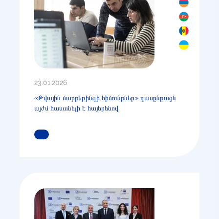
23.01.2026
«Թվային մարքեթինգի հիմունքներ» դասընթացն
այժմ հասանելի է հայերենով
ԿԱՐԴԱՑԵՔ ԱՎԵԼԻՆ