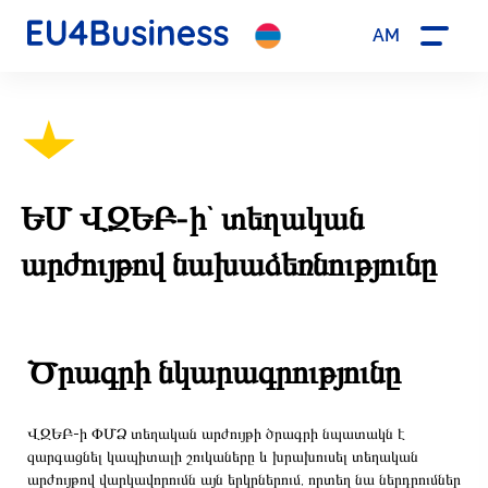
AM
ԵՄ ՎԶԵԲ-ի` տեղական
արժույթով նախաձեռնությունը
Ծրագրի նկարագրությունը
ՎԶԵԲ-ի ՓՄՁ տեղական արժույթի ծրագրի նպատակն է
զարգացնել կապիտալի շուկաները և խրախուսել տեղական
արժույթով վարկավորումն այն երկրներում, որտեղ նա ներդրումներ