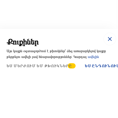
Քուքիներ
Այս կայքն օգտագործում է թխուկներ՝ ձեզ առաջարկելով կայքը
թերթելու ավելի լավ հնարավորություններ: Կարդալ
ավելին
ԵՍ ՄԵՐԺՈՒՄ ԵՄ ԹԽՈՒԿՆԵՐԸ
ԵՍ ԸՆԴՈՒՆՈՒ