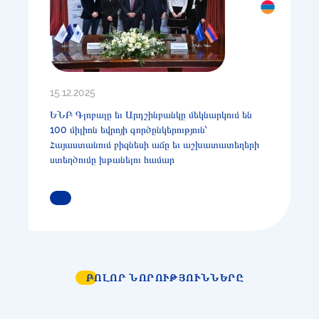
15.12.2025
ԵՆԲ Գլոբալը եւ Արդշինբանկը մեկնարկում են
100 միլիոն եվրոյի գործընկերություն՝
Հայաստանում բիզնեսի աճը եւ աշխատատեղերի
ստեղծումը խթանելու համար
ԿԱՐԴԱՑԵՔ ԱՎԵԼԻՆ
ԲՈԼՈՐ ՆՈՐՈՒԹՅՈՒՆՆԵՐԸ