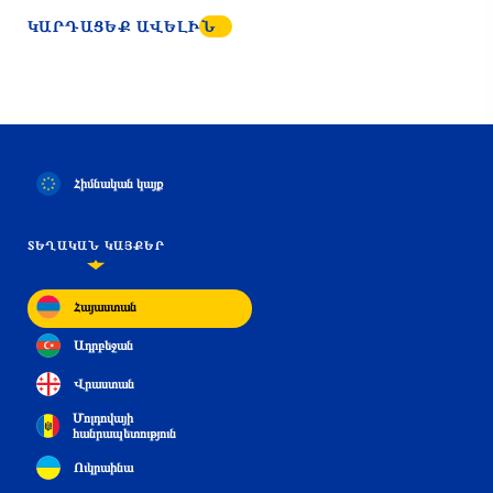
ԿԱՐԴԱՑԵՔ ԱՎԵԼԻՆ
Հիմնական կայք
ՏԵՂԱԿԱՆ ԿԱՅՔԵՐ
Հայաստան
Ադրբեջան
Վրաստան
Մոլդովայի
հանրապետություն
Ուկրաինա