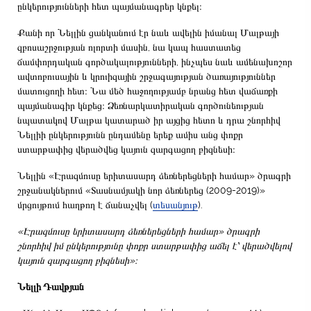
ընկերությունների հետ պայմանագրեր կնքել։
Քանի որ Նելլին ցանկանում էր նաև ավելին իմանալ Մալթայի
զբոսաշրջության ոլորտի մասին, նա կապ հաստատեց
ճամփորդական գործակալությունների, ինչպես նաև ամենախոշոր
ավտոբուսային և կրուիզային շրջագայության ծառայություններ
մատուցողի հետ։ Նա մեծ հաջողությամբ նրանց հետ վաճառքի
պայմանագիր կնքեց։ Ձեռնարկատիրական գործունեության
նպատակով Մալթա կատարած իր այցից հետո և դրա շնորհիվ
Նելլիի ընկերությունն ընդամենը երեք ամիս անց փոքր
ստարթափից վերածվեց կայուն զարգացող բիզնեսի։
Նելլին «Էրազմուսը երիտասարդ ձեռներեցների համար» ծրագրի
շրջանակներում «Տասնամյակի նոր ձեռներեց (2009-2019)»
մրցույթում հաղթող է ճանաչվել (
տեսանյութ
).
«Էրազմուսը երիտասարդ ձեռներեցների համար» ծրագրի
շնորհիվ իմ ընկերությունը փոքր ստարթափից աճել է՝ վերածվելով
կայուն զարգացող բիզնեսի»։
Նելլի Դավթյան