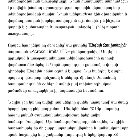
տեխնոլոգիական առաջընթացը։ Նրան հատկապես անհրաժեշտ
էր ավելին իմանալ զբոսաշրջության ոլորտին վերաբերող նոր
տեխնոլոգիաների մասին։ Նրան անհրաժեշտ էին գիտելիքներ և
փորձագիտական խորհրդատվություն այն մասին, թե ինչպես
կարելի է շահութաբեր ծառայություն ստեղծել և լինել ոլորտի
առաջատարը։
Որպես հյուրընկալող ձեռներեց՝ նա ընտրեց
Անգելե Ջուլիանոյին՝
մալթական «Across Limits LTD» ընկերությունից։ Անգելեն
կրթական և առողջապահական տեխնոլոգիաների ոլորտի
փորձառու ձեռներեց է։ Գործարարության քսանամյա փորձի
դիրքերից Անգելեն հիմա օգնում է այլոց։ Նա հանդես է գալիս
որպես գործարար հրեշտակ և մենթոր, միևնույն ժամանակ
հասարակությանն օգնելով՝ ավելի լավ տեխնոլոգիական
լուծումներ առաջարկելու իր նպատակին հետամուտ։
Նելլին չէր կարող ավելի լավ մենթոր գտնել, այսպիսով՝ նա մնաց
հյուրընկալող ընկերությունում՝ Անգելեի հետ 2018թ. մարտից
հունիս ընկած ժամանակահատվածում երեք ամիս
համագործակցելով։ Այս համագործակցությունն օգնեց Նելլիին
հաղթահարել իր մի շարք մարտահրավերները և, ամենակարևորը,
նրան հաջողվեց նոր շուկաներ դուրս գալ և երեք կարևոր ՏՏ