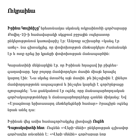
Ուկրաինա
Իրինա Կուլինիչը՝
երեսունամյա սկսնակ ուկրաինուհի գործարարը
Քովիդ-19-ի համավարակի սկզբում բջջային օպերատոր
ընկերությունում կառավարիչ էր։ Ամբողջ աշխարհը «կանգ էր
առել», նա գիտակցեց, որ փոփոխություն ձեռնարկելու ժամանակն
էր և ոտք դրեց իր կյանքի փոփոխության ճանապարհին։
Կարանտինի մեկնարկին էր, որ Իրինան հղացավ իր բիզնես-
գաղափարը, երբ բոլորը ճամփորդելու մասին միայն երազել
կարող էին։ Նա սկսեց մտածել այն մասին, թե ինչպիսին է լինելու
ճամփորդությունն ապագայում և ինչպես կարելի է գործընթացը
դյուրացնել։ Նա ցանկանում էր օգնել, որը ճանապարհորդական
գործակալությունները և ճանապարհորդները գտնեն միմյանց։ Եվ
«Էրազմուսը երիտասարդ ձեռներեցների համար» ծրագիրն օգնեց
նրան անել դա։
Իրինան վեց ամիս համագործակցեց լիտվացի
Ուգնե
Գայուսկաիտեի հետ
։ Ուգնեն «Վերի-մենի» ընկերության գլխավոր
գործադիր տնօրենն է։ «Վերի-մենին» գործարար նոր