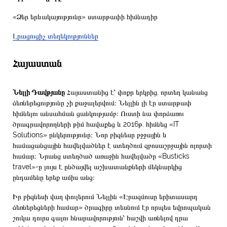
«Ձեր երևակայությունը» ստարթափի հիմնադիր
Լրացուցիչ տեղեկություններ
Հայաստան
Նելլի Դավթյանը
Հայաստանից է՝ փոքր երկրից, որտեղ կանանց
ձեռներեցությունը չի քաջալերվում։ Նելլին լի էր ստարթափ
հիմնելու անսահման ցանկությամբ։ Ուստի նա փորձառու
ծրագրավորողների թիմ հավաքեց և 2016թ. հիմնեց «IT
Solutions» ընկերությունը։ Նոր բիզնեսը բջջային և
համացանցային հավելվածներ է ստեղծում զբոսաշրջային ոլորտի
համար։ Նրանց ստեղծած առաջին հավելվածը «Busticks
travel»-ը լույս է ընծայվել աշխատանքների մեկնարկից
ընդամենը երեք ամիս անց։
Իր բիզնեսի վաղ փուլերում Նելլին «Էրազմուսը երիտասարդ
ձեռներեցների համար» ծրագիրը տեսնում էր որպես եվրոպական
շուկա դուրս գալու հնարավորություն՝ հաշվի առնելով դրա