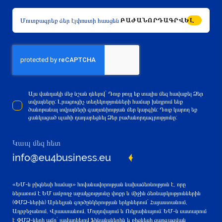
ԲԱԺԱՆՈՐԴԱԳՐՎԵԼ
Այս վանդակի մեջ նշան դնելով` Դուք թույլ եք տալիս մեզ հավաքել Ձեր
տվյալները: Լրացուցիչ տեղեկությունների համար խնդրում ենք
ծանոթանալ տվյալների գաղտնիության մեր կարգին: Դուք կարող եք
ցանկացած պահի դադարեցնել Ձեր բաժանորդագրությունը:
Կապ մեզ հետ
info@eu4business.eu
«ԵՄ-ն բիզնեսի համար» հովանավորության նախաձեռնություն է, որը
ներառում է ԵՄ ամբողջ աջակցությունը փոքր և միջին ձեռնարկություններին
(ՓՄՁ-ներին) Արևելյան գործընկերության երկրներում` Հայաստանում,
Ադրբեջանում, Վրաստանում, Մոլդովայում և Ուկրաինայում: ԵՄ-ն սատարում
է ՓՄՁ-ների աճը` լավարկելով ֆինանսներին և բիզնեսի զարգացման