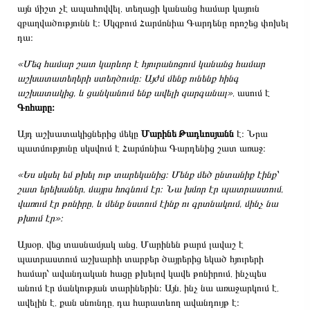
այն միշտ չէ ապահովվել, տեղացի կանանց համար կայուն
զբաղվածությունն է։ Սկզբում Հարմոնիա Գարդենը որոշեց փոխել
դա։
«Մեզ համար շատ կարևոր է հյուրանոցում կանանց համար
աշխատատեղերի ստեղծումը։ Այժմ մենք ունենք հինգ
աշխատակից, և ցանկանում ենք ավելի զարգանալ»
, ասում է
Գոհարը։
Այդ աշխատակիցներից մեկը
Մարինե Թադևոսյանն
է։ Նրա
պատմությունը սկսվում է Հարմոնիա Գարդենից շատ առաջ։
«Ես սկսել եմ թխել ութ տարեկանից։ Մենք մեծ ընտանիք էինք՝
շատ երեխաներ, մայրս հոգնում էր։ Նա խմոր էր պատրաստում,
վառում էր թոնիրը, և մենք նստում էինք ու գրտնակում, մինչ նա
թխում էր»։
Այսօր, վեց տասնամյակ անց, Մարինեն թարմ լավաշ է
պատրաստում աշխարհի տարբեր ծայրերից եկած հյուրերի
համար՝ ավանդական հացը թխելով կավե թոնիրում, ինչպես
անում էր մանկության տարիներին։ Այն, ինչ նա առաջարկում է,
ավելին է, քան սնունդը, դա հարատևող ավանդույթ է։