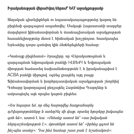
Իրականության վերածվող ներուժ՝ ԵՄ աջակցությամբ
Տեղական գիտելիքներն ու նպատակասլացությունը կարող են
բիզնեսի զարգացում ապահովել։ Սակայն Հայաստանի տարբեր
մարզերում ֆինանսավորման և մասնագիտական աջակցության
հասանելիությունը մնում է հիմնական խոչընդոտ, հատկապես
Երևանից դուրս գտնվող կին ձեռներեցների համար։
«Կանայք բիզնեսում» ծրագիրը, որ Վերակառուցման և
զարգացման եվրոպական բանկի (ՎԶԵԲ) և Եվրոպական
միության համատեղ նախաձեռնությունն է և իրականացվում է
ACBA բանկի միջոցով, օգնեց լրացնել այդ բացը:
Ֆինանսավորման և խորհրդատվական աջակցության շնորհիվ
Գոհարը կարողացավ ընդլայնել Հարմոնիա Գարդենը և
ամրապնդել այն որպես կայուն բիզնես:
«Ես հպարտ եմ, որ մեզ հաջողվեց հաղթահարել
դժվարությունները և ստեղծել մի վայր, որտեղ հյուրերը իսկապես
գոհ են»,
ասում է նա:
«Ոմանք ասում են՝ «սա իսկական
ներդաշնակություն է», մյուսներն ասում են՝ «իրենց զգում են
ինչպես տանը»: Դա ինձ համար շատ բան է նշանակում»: