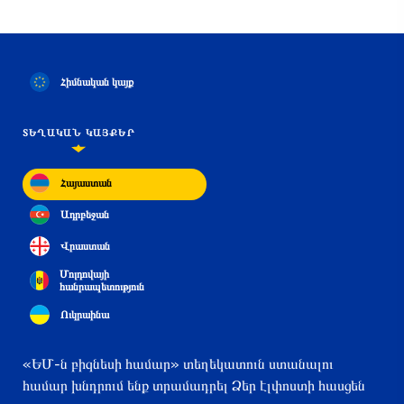
Հիմնական կայք
ՏԵՂԱԿԱՆ ԿԱՅՔԵՐ
Հայաստան
Ադրբեջան
Վրաստան
Մոլդովայի
հանրապետություն
Ուկրաինա
«ԵՄ-ն բիզնեսի համար» տեղեկատուն ստանալու
համար խնդրում ենք տրամադրել Ձեր էլփոստի հասցեն