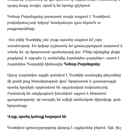
պարզ հարց տալիս. որտե՞ղ են նրանք գիշերում։
Գոհար Բարսեղյանը քառասուն տարի ապրում է Գառնիում,
բավականաչափ երկար՝ հասկանալու դրա ներուժն ու
բացթողումները։
«Ես բնիկ Գառնիից չեմ, բայց այստեղ ապրում եմ չորս
տասնամյակ։ Ես երկար աշխատել եմ զբոսաշրջության ոլորտում և
տեսել եմ, որ հյուրատան պահանջարկ կա։ Մենք սկսեցինք փոքր
քայլերով, և այդպես էլ ստեղծվեց Հարմոնիա գարդենը»,
ասում է
Հարմոնիա Գարդենի հիմնադիր
Գոհար Բարսեղյանը
։
Այսօր Հարմոնիա այգին գտնվում է Գառնիի տաճարից ընդամենը
մի քանի քայլ հեռավորության վրա՝ հյուրատուն և գաստրոայգի,
որտեղ հյուրերն արթնանում են օրգանական նախաճաշով,
ժամանակ են անցկացնում խնամված այգում և հեռանում
զգացողությամբ, որ ստացել են ավելի անձնական միջավայր, քան
հյուրանոցը։
Վայր, որտեղ կանայք հաջողում են
Գառնիում զբոսաշրջությունը վաղուց է այցելուներ բերում։ Այն, ինչ