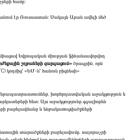
չրերի համը։
անում էր Ռուսաստան։ Սակայն Արան ավելի մեծ
նը միացավ Եվրոպական միության ֆինանսավորվող
րժեքային շղթաների զարգացում»
ծրագրին, որն
) կողմից՝ «ԵՄ-ն՝ հանուն բիզնեսի»
երապատրաստումներ, խորհրդատվական աջակցություն և
րկատերերի հետ։ Այս աջակցությունը զգալիորեն
րի բարելավմանը և ենթակառուցվածքների
եստային տարածքների բարելավումը, սալորաչրի
 նաև չրերի հիմքով նոր քաղցրավենիքների արտադրության