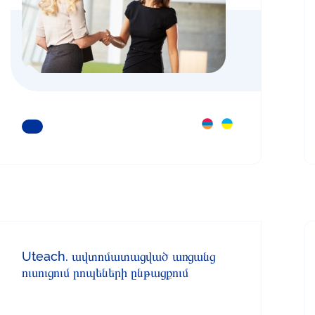
ԿԱՐԴԱՑԵՔ ԱՎԵԼԻՆ
Uteach. ավտոմատացված առցանց
ուսուցում րոպեների ընթացքում