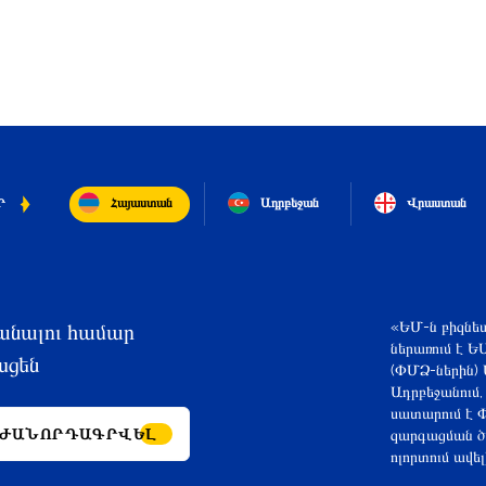
Հայաստան
Ադրբեջան
Վրաստան
Ր
«ԵՄ-ն բիզնես
անալու համար
ներառում է Ե
սցեն
(ՓՄՁ-ներին) 
Ադրբեջանում,
սատարում է Փ
ԺԱՆՈՐԴԱԳՐՎԵԼ
զարգացման ծա
ոլորտում ավե