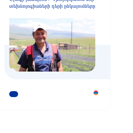
տեխնոլոգիաների դերի ընկալումները
ԿԱՐԴԱՑԵՔ ԱՎԵԼԻՆ