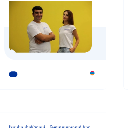
ԿԱՐԴԱՑԵՔ ԱՎԵԼԻՆ
Ելակը լեռներում․ Գյուղոլորտում նոր