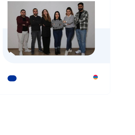
ԿԱՐԴԱՑԵՔ ԱՎԵԼԻՆ