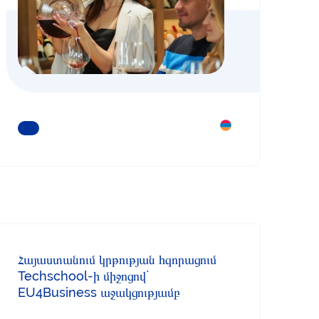
ԿԱՐԴԱՑԵՔ ԱՎԵԼԻՆ
Հայաստանում կրթության հզորացում
Techschool-ի միջոցով`
EU4Business աջակցությամբ