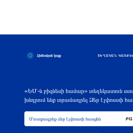
Հիմնական կայք
ՏԵՂԱԿԱՆ ԿԱՅՔԵ
«ԵՄ-ն բիզնեսի համար» տեղեկատուն ստ
խնդրում ենք տրամադրել Ձեր էլփոստի հա
ԲԱ