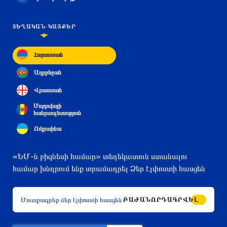
ՏԵՂԱԿԱՆ ԿԱՅՔԵՐ
Հայաստան
Ադրբեջան
Վրաստան
Մոլդովայի
հանրապետություն
Ուկրաինա
«ԵՄ-ն բիզնեսի համար» տեղեկատուն ստանալու
համար խնդրում ենք տրամադրել Ձեր էլփոստի հասցեն
ԲԱԺԱՆՈՐԴԱԳՐՎԵԼ