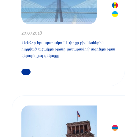
20.07.2018
ՀԵԵՀ-ը հրապարակում է փոքր բիզնեսներին
ուղղված աջակցությունը լուսաբանող՝ ազդեցության
վերաբերյալ զեկույցը
ԿԱՐԴԱՑԵՔ ԱՎԵԼԻՆ