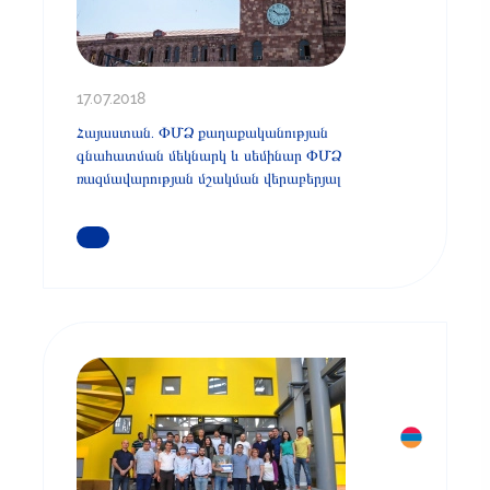
17.07.2018
Հայաստան. ՓՄՁ քաղաքականության
գնահատման մեկնարկ և սեմինար ՓՄՁ
ռազմավարության մշակման վերաբերյալ
ԿԱՐԴԱՑԵՔ ԱՎԵԼԻՆ