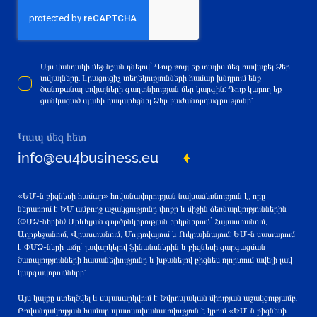
Այս վանդակի մեջ նշան դնելով` Դուք թույլ եք տալիս մեզ հավաքել Ձեր
տվյալները: Լրացուցիչ տեղեկությունների համար խնդրում ենք
ծանոթանալ տվյալների գաղտնիության մեր կարգին: Դուք կարող եք
ցանկացած պահի դադարեցնել Ձեր բաժանորդագրությունը:
Կապ մեզ հետ
info@eu4business.eu
«ԵՄ-ն բիզնեսի համար» հովանավորության նախաձեռնություն է, որը
ներառում է ԵՄ ամբողջ աջակցությունը փոքր և միջին ձեռնարկություններին
(ՓՄՁ-ներին) Արևելյան գործընկերության երկրներում` Հայաստանում,
Ադրբեջանում, Վրաստանում, Մոլդովայում և Ուկրաինայում: ԵՄ-ն սատարում
է ՓՄՁ-ների աճը` լավարկելով ֆինանսներին և բիզնեսի զարգացման
ծառայությունների հասանելիությունը և խթանելով բիզնես ոլորտում ավելի լավ
կարգավորումները:
Այս կայքը ստեղծվել և սպասարկվում է Եվրոպական միության աջակցությամբ:
Բովանդակության համար պատասխանատվություն է կրում «ԵՄ-ն բիզնեսի