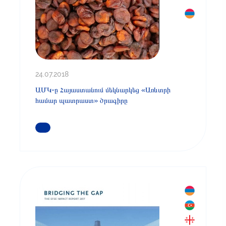
24.07.2018
ԱՄԿ-ը Հայաստանում մեկնարկեց «Առևտրի
համար պատրաստ» ծրագիրը
ԿԱՐԴԱՑԵՔ ԱՎԵԼԻՆ