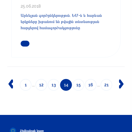
25.06.2018
Արևելյան գործընկերություն. ԵՄ-ն և հարևան
երկրները խթանում են թվային տնտեսության
հարցերով համագործակցությունը
ԿԱՐԴԱՑԵՔ ԱՎԵԼԻՆ
1
...
12
13
14
15
16
...
21
Հիմնական կայք