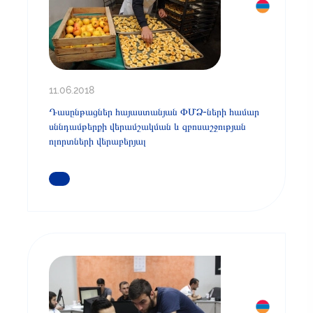
11.06.2018
Դասընթացներ հայաստանյան ՓՄՁ-ների համար
սննդամթերքի վերամշակման և զբոսաշջության
ոլորտների վերաբերյալ
ԿԱՐԴԱՑԵՔ ԱՎԵԼԻՆ