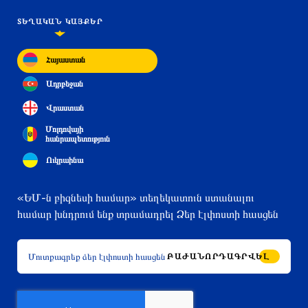
ՏԵՂԱԿԱՆ ԿԱՅՔԵՐ
Հայաստան
Ադրբեջան
Վրաստան
Մոլդովայի
հանրապետություն
Ուկրաինա
«ԵՄ-ն բիզնեսի համար» տեղեկատուն ստանալու
համար խնդրում ենք տրամադրել Ձեր էլփոստի հասցեն
ԲԱԺԱՆՈՐԴԱԳՐՎԵԼ