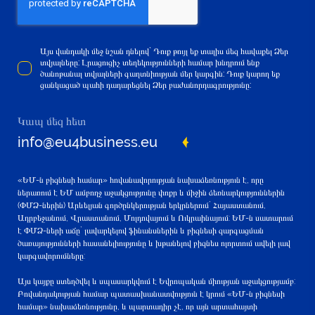
Այս վանդակի մեջ նշան դնելով` Դուք թույլ եք տալիս մեզ հավաքել Ձեր
տվյալները: Լրացուցիչ տեղեկությունների համար խնդրում ենք
ծանոթանալ տվյալների գաղտնիության մեր կարգին: Դուք կարող եք
ցանկացած պահի դադարեցնել Ձեր բաժանորդագրությունը:
Կապ մեզ հետ
info@eu4business.eu
«ԵՄ-ն բիզնեսի համար» հովանավորության նախաձեռնություն է, որը
ներառում է ԵՄ ամբողջ աջակցությունը փոքր և միջին ձեռնարկություններին
(ՓՄՁ-ներին) Արևելյան գործընկերության երկրներում` Հայաստանում,
Ադրբեջանում, Վրաստանում, Մոլդովայում և Ուկրաինայում: ԵՄ-ն սատարում
է ՓՄՁ-ների աճը` լավարկելով ֆինանսներին և բիզնեսի զարգացման
ծառայությունների հասանելիությունը և խթանելով բիզնես ոլորտում ավելի լավ
կարգավորումները:
Այս կայքը ստեղծվել և սպասարկվում է Եվրոպական միության աջակցությամբ:
Բովանդակության համար պատասխանատվություն է կրում «ԵՄ-ն բիզնեսի
համար» նախաձեռնությունը, և պարտադիր չէ, որ այն արտահայտի