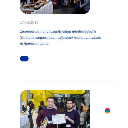
17.04.2018
Հայաստանի կինոգործիչները մասնակցեցին
ֆիլմարտադրությանը նվիրված նորարարական
աշխատարանին
ԿԱՐԴԱՑԵՔ ԱՎԵԼԻՆ