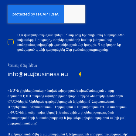
Այս վանդակի մեջ նշան դնելով` Դուք թույլ եք տալիս մեզ հավաքել Ձեր
տվյալները: Լրացուցիչ տեղեկությունների համար խնդրում ենք
ծանոթանալ տվյալների գաղտնիության մեր կարգին: Դուք կարող եք
ցանկացած պահի դադարեցնել Ձեր բաժանորդագրությունը:
Կապ մեզ հետ
info@eu4business.eu
«ԵՄ-ն բիզնեսի համար» հովանավորության նախաձեռնություն է, որը
ներառում է ԵՄ ամբողջ աջակցությունը փոքր և միջին ձեռնարկություններին
(ՓՄՁ-ներին) Արևելյան գործընկերության երկրներում` Հայաստանում,
Ադրբեջանում, Վրաստանում, Մոլդովայում և Ուկրաինայում: ԵՄ-ն սատարում
է ՓՄՁ-ների աճը` լավարկելով ֆինանսներին և բիզնեսի զարգացման
ծառայությունների հասանելիությունը և խթանելով բիզնես ոլորտում ավելի լավ
կարգավորումները:
Այս կայքը ստեղծվել և սպասարկվում է Եվրոպական միության աջակցությամբ: