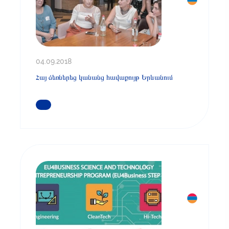
04.09.2018
Հայ ձեռներեց կանանց հավաքույթ Երևանում
ԿԱՐԴԱՑԵՔ ԱՎԵԼԻՆ