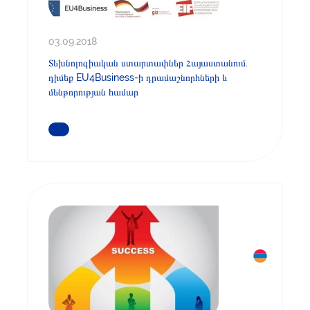
03.09.2018
Տեխնոլոգիական ստարտափներ Հայաստանում.
դիմեք EU4Business-ի դրամաշնորհների և
մենթորության համար
ԿԱՐԴԱՑԵՔ ԱՎԵԼԻՆ