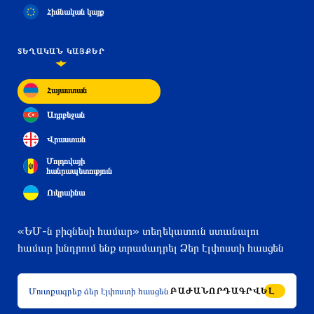
Հիմնական կայք
ՏԵՂԱԿԱՆ ԿԱՅՔԵՐ
Հայաստան
Ադրբեջան
Վրաստան
Մոլդովայի
հանրապետություն
Ուկրաինա
«ԵՄ-ն բիզնեսի համար» տեղեկատուն ստանալու
համար խնդրում ենք տրամադրել Ձեր էլփոստի հասցեն
ԲԱԺԱՆՈՐԴԱԳՐՎԵԼ