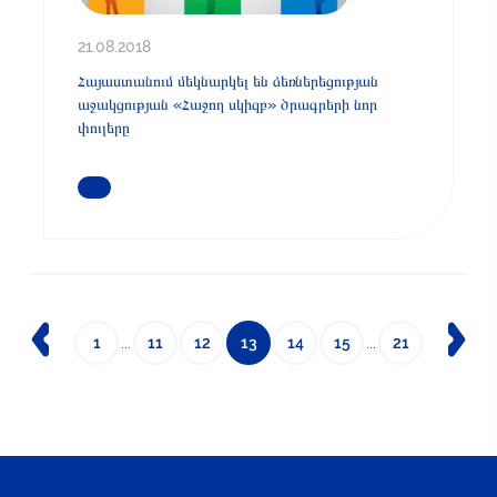
21.08.2018
Հայաստանում մեկնարկել են ձեռներեցության
աջակցության «Հաջող սկիզբ» ծրագրերի նոր
փուլերը
ԿԱՐԴԱՑԵՔ ԱՎԵԼԻՆ
1
...
11
12
13
14
15
...
21