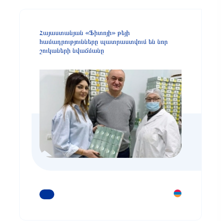
Հայաստանյան «Ֆիտոյի» թեյի
համադրությունները պատրաստվում են նոր
շուկաների նվաճմանը
ԿԱՐԴԱՑԵՔ ԱՎԵԼԻՆ