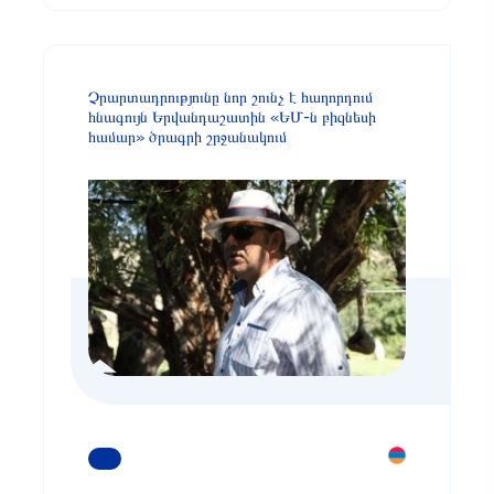
Չրարտադրությունը նոր շունչ է հաղորդում
հնագույն Երվանդաշատին «ԵՄ-ն բիզնեսի
համար» ծրագրի շրջանակում
ԿԱՐԴԱՑԵՔ ԱՎԵԼԻՆ