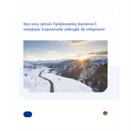
Տույ-տույ օթևան էկոկենտրոնը խթանում է
տուրիզմը Հայաստանի լեռնային մի անկյունում
ԿԱՐԴԱՑԵՔ ԱՎԵԼԻՆ