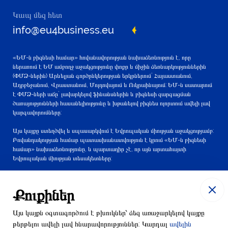
Կապ մեզ հետ
info@eu4business.eu
«ԵՄ-ն բիզնեսի համար» հովանավորության նախաձեռնություն է, որը
ներառում է ԵՄ ամբողջ աջակցությունը փոքր և միջին ձեռնարկություններին
(ՓՄՁ-ներին) Արևելյան գործընկերության երկրներում` Հայաստանում,
Ադրբեջանում, Վրաստանում, Մոլդովայում և Ուկրաինայում: ԵՄ-ն սատարում
է ՓՄՁ-ների աճը` լավարկելով ֆինանսներին և բիզնեսի զարգացման
ծառայությունների հասանելիությունը և խթանելով բիզնես ոլորտում ավելի լավ
կարգավորումները:
Այս կայքը ստեղծվել և սպասարկվում է Եվրոպական միության աջակցությամբ:
Բովանդակության համար պատասխանատվություն է կրում «ԵՄ-ն բիզնեսի
համար» նախաձեռնությունը, և պարտադիր չէ, որ այն արտահայտի
Եվրոպական միության տեսակետները:
Քուքիներ
Այս կայքն օգտագործում է թխուկներ՝ ձեզ առաջարկելով կայքը
թերթելու ավելի լավ հնարավորություններ: Կարդալ
ավելին
© 2016-2024 EU4Business