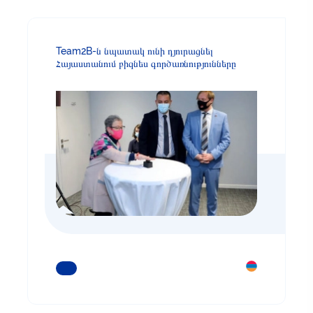
Team2B-ն նպատակ ունի դյուրացնել
Հայաստանում բիզնես գործառնությունները
ԿԱՐԴԱՑԵՔ ԱՎԵԼԻՆ