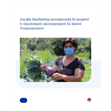
Հայ կին ֆերմերները կոոպերատիվ են կազմում
և օրգանական արտադրություն են սկսում
Վարդաբլուրում
ԿԱՐԴԱՑԵՔ ԱՎԵԼԻՆ