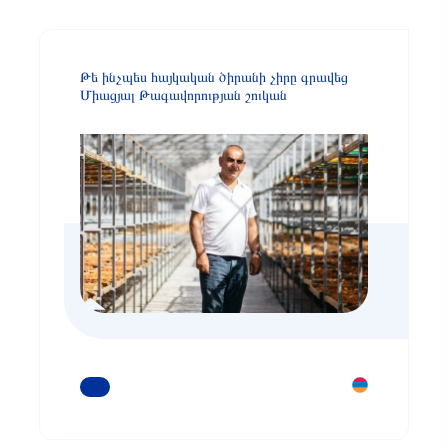
Թե ինչպես հայկական ծիրանի չիրը գրավեց
Միացյալ Թագավորության շուկան
ԿԱՐԴԱՑԵՔ ԱՎԵԼԻՆ